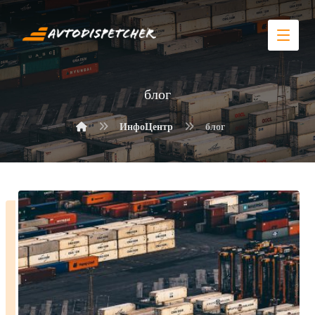
блог
ИнфоЦентр
блог