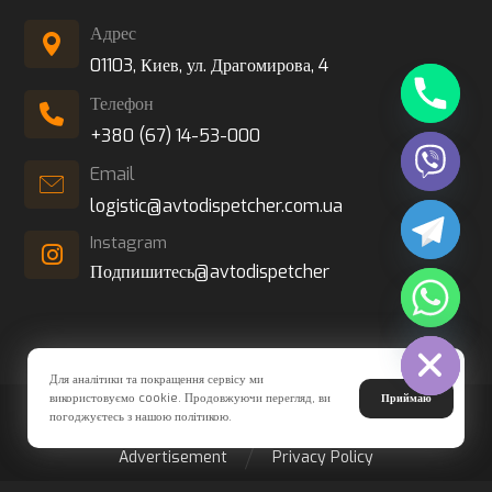
Адрес
01103, Киев, ул. Драгомирова, 4
Телефон
+380 (67) 14-53-000
Email
logistic@avtodispetcher.com.ua
Instagram
Подпишитесь@avtodispetcher
Hide chaty
Для аналітики та покращення сервісу ми
використовуємо cookie. Продовжуючи перегляд, ви
Приймаю
© Copyright 2026. All Rights Reserved
погоджуєтесь з нашою політикою.
Advertisement
Privacy Policy