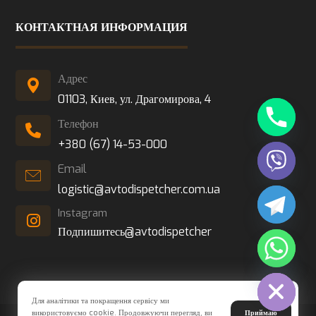
КОНТАКТНАЯ ИНФОРМАЦИЯ
Адрес
01103, Киев, ул. Драгомирова, 4
Телефон
+380 (67) 14-53-000
Email
logistic@avtodispetcher.com.ua
Instagram
Подпишитесь@avtodispetcher
Hide chaty
Для аналітики та покращення сервісу ми
використовуємо cookie. Продовжуючи перегляд, ви
Приймаю