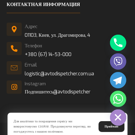
КОНТАКТНАЯ ИНФОРМАЦИЯ
Адрес
01103, Киев, ул. Драгомирова, 4
Телефон
+380 (67) 14-53-000
Email
logistic@avtodispetcher.com.ua
Instagram
Подпишитесь@avtodispetcher
Hide chaty
Для аналітики та покращення сервісу ми
використовуємо cookie. Продовжуючи перегляд, ви
Приймаю
© Copyright 2026. All Rights Reserved
погоджуєтесь з нашою політикою.