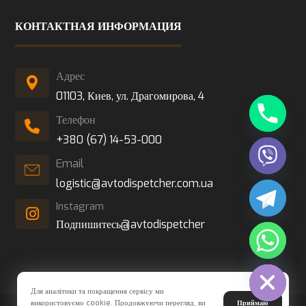
КОНТАКТНАЯ ИНФОРМАЦИЯ
Адрес
01103, Киев, ул. Драгомирова, 4
Телефон
+380 (67) 14-53-000
Email
logistic@avtodispetcher.com.ua
Instagram
Подпишитесь@avtodispetcher
Hide chaty
Для аналітики та покращення сервісу ми
використовуємо cookie. Продовжуючи перегляд, ви
Приймаю