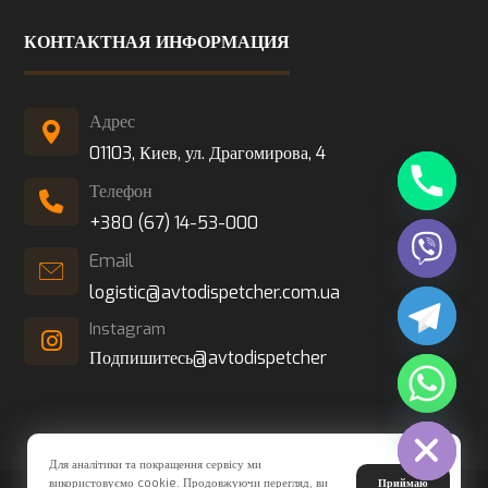
КОНТАКТНАЯ ИНФОРМАЦИЯ
Адрес
01103, Киев, ул. Драгомирова, 4
Телефон
+380 (67) 14-53-000
Email
logistic@avtodispetcher.com.ua
Instagram
Подпишитесь@avtodispetcher
Hide chaty
Для аналітики та покращення сервісу ми
використовуємо cookie. Продовжуючи перегляд, ви
Приймаю