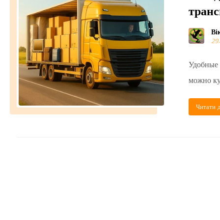
транс
Ві
29
Удобные 
можно куп
Читати д