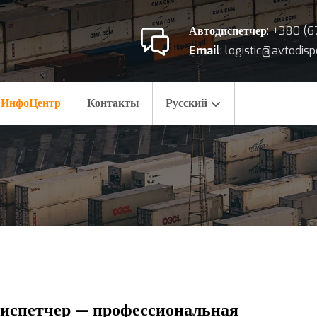
Автодиспетчер
: +380 (6
Email
: logistic@avtodis
ИнфоЦентр
Контакты
Русский
испетчер — профессиональная