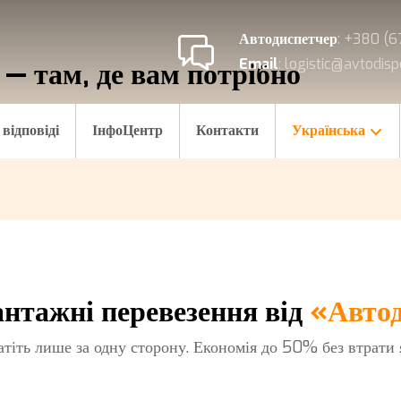
Автодиспетчер
: +380 (6
Email
: logistic@avtodis
 — там, де вам потрібно
пі. Все інше — беремо на себе.
відповіді
ІнфоЦентр
Контакти
Українська
антажні перевезення від
«Авто
атіть лише за одну сторону. Економія до 50% без втрати я