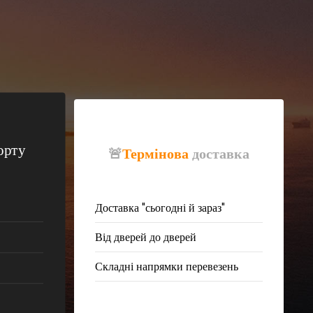
орту
🚨
Термінова
доставка
Доставка "сьогодні й зараз"
Від дверей до дверей
Складні напрямки перевезень