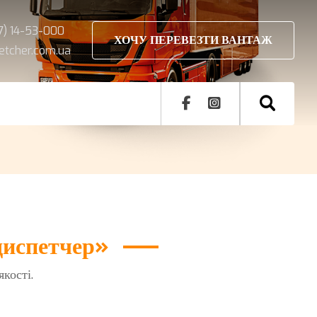
7) 14-53-000
ХОЧУ ПЕРЕВЕЗТИ ВАНТАЖ
petcher.com.ua
диспетчер»
кості.