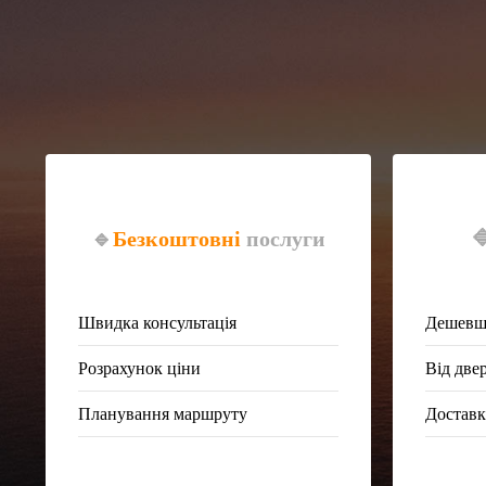
🔹
Безкоштовні
послуги

Швидка консультація
Дешевше
Розрахунок ціни
Від две
Планування маршруту
Доставк