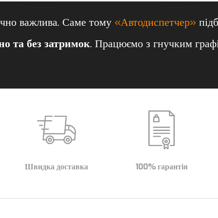
ично важлива. Саме тому
«Автодиспетчер»
підб
но та без затримок
. Працюємо з гнучким графі
Швидка доставка
100% гарантія