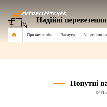
Надійні перевезення
Працюємо по всій Україні та Євро
Про компанію
Послуги
Запитання та 
Попутні в
💸 Пл