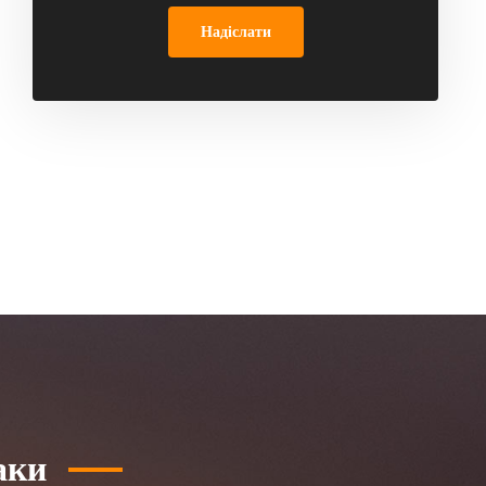
Надіслати
аки