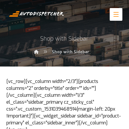
Shop with Sidebar
Shop with Sidebar
[vc_row][vc_column width=”2/3″][products
columns=”2″ orderby=”title” order=”” ids=””]
[/vc_column][vc_column width=”1/3″
el_class=”sidebar_primary cz_sticky_col”
css=”.vc_custom_1531039468914{margin-left: 20px
!important;}”][vc_widget_sidebar sidebar_id=”product-
primary” el_class=”sidebar_inner”][/vc_column]