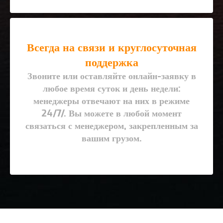
Всегда на связи и круглосуточная
поддержка
Звоните или оставляйте онлайн-заявку в
любое время суток и день недели:
менеджеры отвечают на них в режиме
24/7/. Вы можете в любой момент
связаться с менеджером, закрепленным за
вашим грузом.