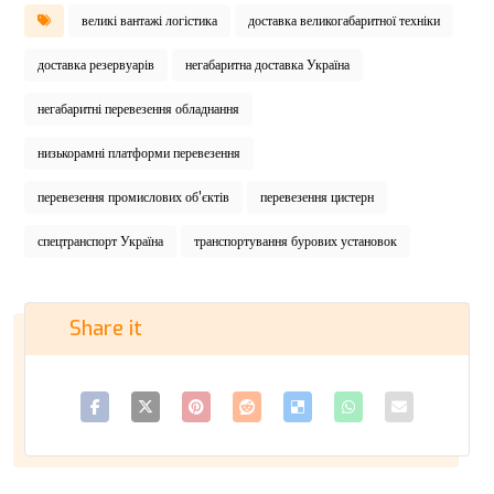
великі вантажі логістика
доставка великогабаритної техніки
доставка резервуарів
негабаритна доставка Україна
негабаритні перевезення обладнання
низькорамні платформи перевезення
перевезення промислових об’єктів
перевезення цистерн
спецтранспорт Україна
транспортування бурових установок